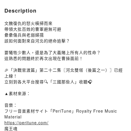
Description
文醜復仇的怒火橫掃而來
帶領大批百姓的曹軍避無可避
纍纍傷兵與老弱婦孺
該如何面對來自河北的絕命追擊？
要犧牲少數人，還是為了大義賭上所有人的性命？
這熟悉的問題終於再次出現在曹操面前！
🎉「決戰官渡篇」第二十二集〖河北雙塔（後篇之一）〗已經
上線！
立刻到各大平台搜尋🔍「三國那些人」收聽🎧
▲素材來源：
音樂：
フリー音楽素材サイト「PeriTune」Royalty Free Music
Material
https://peritune.com/
魔王魂