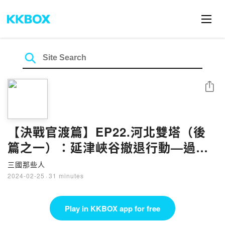
Share
【決戰官渡篇】EP22.河北雙塔（後
篇之一）：延津峽谷撤退行動—過五
關斬六將（12）
三國那些人
2024-02-25
·
31 minutes
Play in KKBOX app for free