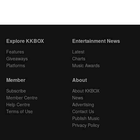
Explore KKBOX
Entertainment News
Features
Latest
Giveaways
Charts
Platforms
Music Awards
Member
About
Subscribe
About KKBOX
Member Centre
News
Help Centre
Advertising
Terms of Use
Contact Us
Publish Music
Privacy Policy