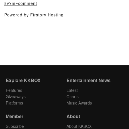
8v?m=comment
Powered by Firstory Hosting
Explore KKBOX
Entertainment News
Features
Latest
Giveaways
Charts
Platforms
Music Awards
Member
About
Subscribe
About KKBOX