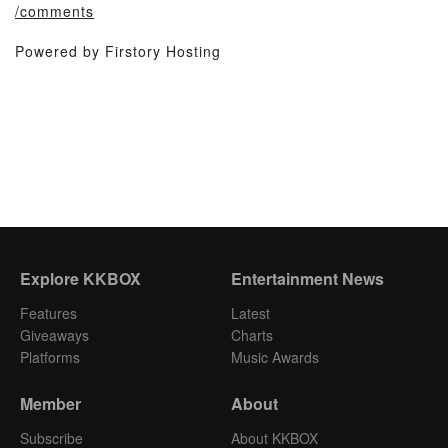
/comments
Powered by Firstory Hosting
Explore KKBOX
Entertainment News
Features
Latest
Giveaways
Charts
Platforms
Music Awards
Member
About
Subscribe
About KKBOX