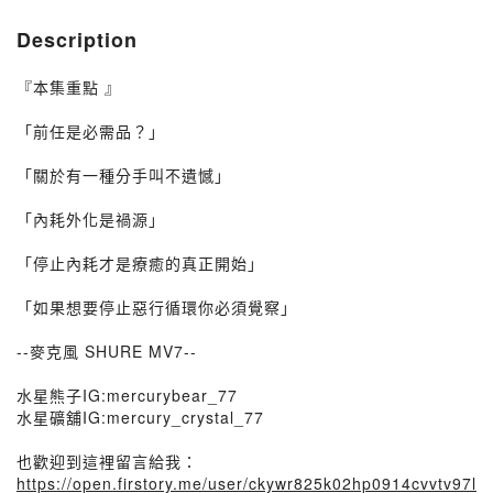
Description
『本集重點 』
「前任是必需品？」
「關於有一種分手叫不遺憾」
「內耗外化是禍源」
「停止內耗才是療癒的真正開始」
「如果想要停止惡行循環你必須覺察」
--麥克風 SHURE MV7--
水星熊子IG:mercurybear_77
水星礦舖IG:mercury_crystal_77
也歡迎到這裡留言給我：
https://open.firstory.me/user/ckywr825k02hp0914cvvtv97l