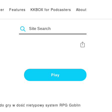
ter
Features
KKBOX for Podcasters
About
Share
Play
 do gry w dość nietypowy system RPG Goblin