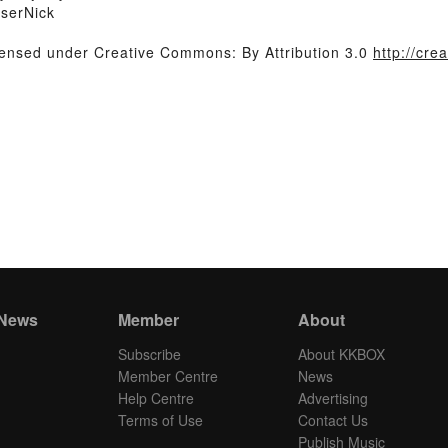
UserNick
censed under Creative Commons: By Attribution 3.0
http://cre
 News
Member
About
Subscribe
About KKBOX
Member Centre
News
Help Centre
Advertising
Terms of Use
Contact Us
Publish Music