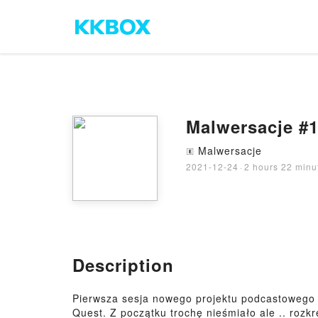
Malwersacje #1
Malwersacje
🄴
2021-12-24
·
2 hours 22 minu
Description
Pierwsza sesja nowego projektu podcastowego 
Quest. Z początku trochę nieśmiało ale .. rozkr