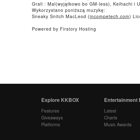
Grali : Mal(wyjątkowo bo GM-less), Keihachi i 
Wykorzystano poniższą muzykę:
Sneaky Snitch MacLeod (
incompetech.com
) Li
Powered by Firstory Hosting
Explore KKBOX
Entertainment
Features
Latest
Giveaways
Charts
Platforms
Music Awards