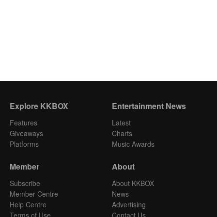
Explore KKBOX
Entertainment News
Features
Latest
Giveaways
Charts
Platforms
Music Awards
Member
About
Subscribe
About KKBOX
Member Centre
News
Help Centre
Advertising
Terms of Use
Contact Us