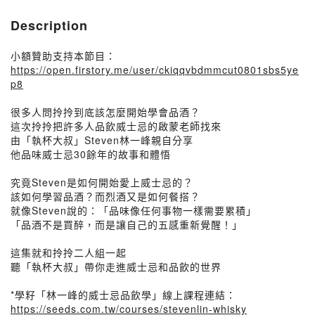
Description
小額贊助支持本節目：
https://open.firstory.me/user/ckiqqvbdmmcut0801sbs5ye
p8
很多人問拎拎到底該怎麼開始學會品酒？
這次拎拎把許多人品飲威士忌的啟蒙老師找來
由「執杯大叔」Steven林一峰親自分享
他品味威士忌30餘年的故事和體悟
究竟Steven是如何開始愛上威士忌的？
該如何學習品酒？而烈酒又是如何餐搭？
就像Steven說的：「品味像任何事物一樣需要累積」
「品酒不是買醉，而是讓自己的五感重新覺醒！」
這集就和拎拎二人組一起
聽「執杯大叔」帶你走進威士忌和品飲的世界
*學籽「林一峰的威士忌品飲學」線上課程連結：
https://seeds.com.tw/courses/stevenlin-whisky