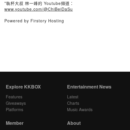
*執杯大叔 林一峰的 Youtube頻道：
www.youtube.com/@ChiBeiDaSu
Powered by Firstory Hosting
Explore KKBOX
Entertainment News
Features
Latest
Giveaways
Charts
Platforms
Music Awards
Member
About