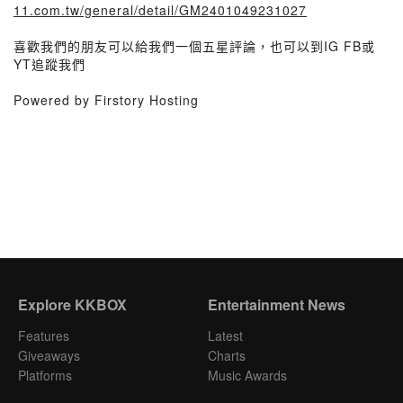
11.com.tw/general/detail/GM2401049231027
喜歡我們的朋友可以給我們一個五星評論，也可以到IG FB或
YT追蹤我們
Powered by Firstory Hosting
Explore KKBOX
Entertainment News
Features
Latest
Giveaways
Charts
Platforms
Music Awards