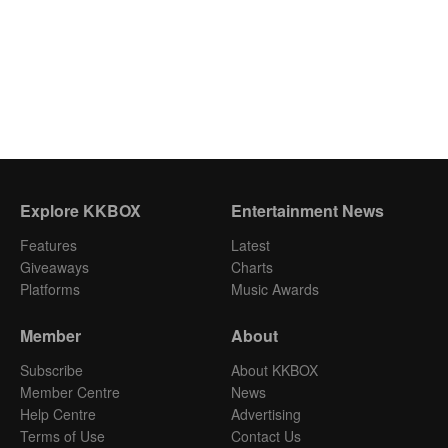
Explore KKBOX
Entertainment News
Features
Latest
Giveaways
Charts
Platforms
Music Awards
Member
About
Subscribe
About KKBOX
Member Centre
News
Help Centre
Advertising
Terms of Use
Contact Us