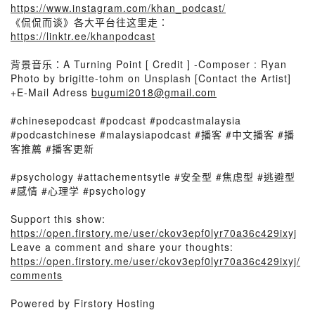
https://www.instagram.com/khan_podcast/
《侃侃而谈》各大平台往这里走：
https://linktr.ee/khanpodcast
背景音乐：A Turning Point [ Credit ] -Composer : Ryan
Photo by brigitte-tohm on Unsplash [Contact the Artist]
+E-Mail Adress
bugumi2018@gmail.com
#chinesepodcast #podcast #podcastmalaysia
#podcastchinese #malaysiapodcast #播客 #中文播客 #播
客推薦 #播客更新
#psychology #attachementsytle #安全型 #焦虑型 #逃避型
#感情 #心理学 #psychology
Support this show:
https://open.firstory.me/user/ckov3epf0lyr70a36c429ixyj
Leave a comment and share your thoughts:
https://open.firstory.me/user/ckov3epf0lyr70a36c429ixyj/
comments
Powered by Firstory Hosting