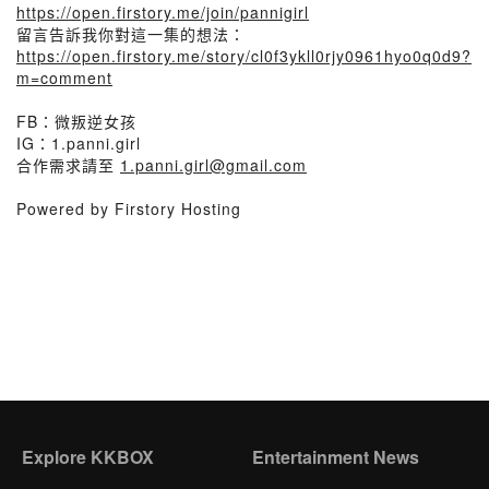
https://open.firstory.me/join/pannigirl
留言告訴我你對這一集的想法：
https://open.firstory.me/story/cl0f3ykll0rjy0961hyo0q0d9?
m=comment
FB：微叛逆女孩
IG：1.panni.girl
合作需求請至
1.panni.girl@gmail.com
Powered by Firstory Hosting
Explore KKBOX
Entertainment News