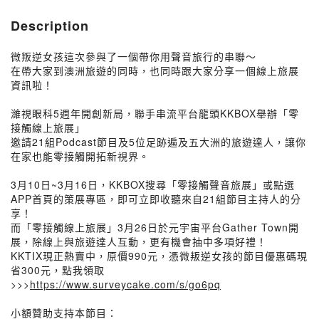
Description
微叛逆女孩這次參與了一個帶你用聲音旅行的串聯～
在帶大家到澳洲旅遊的同時，也同時跟大家分享一個線上旅展
資訊啦！
濰視眼科5週年開創新局，聯手串流平台龍頭KKBOX舉辦「零
接觸線上旅展」
邀請21組Podcast節目及5位足跡遍及五大洲的旅遊達人，讓你
在家也能零接觸開拓新視界。
3月10日~3月16日，KKBOX搜尋「零接觸聲音旅展」或點選
APP首頁的策展專區，即可立即收聽來自21組節目主持人的分
享！
而「零接觸線上旅展」3月26日於元宇宙平台Gather Town開
展，除線上與旅遊達人互動，更有機會抽中多項好禮！
KKTIX現正熱賣中，原價990元，憑微叛逆女孩的節目優惠碼現
省300元，點我領取
>>>
https://www.surveycake.com/s/go6pq
小額贊助支持本節目：