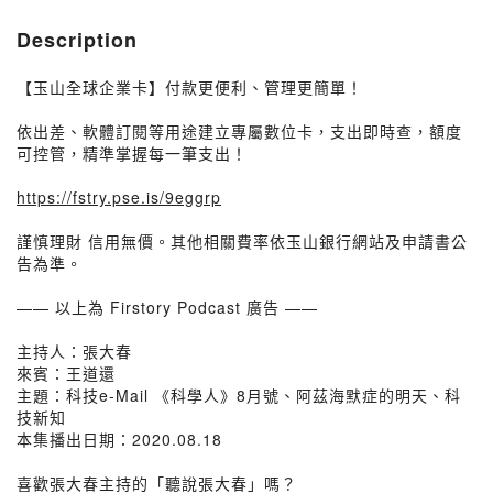
Description
【玉山全球企業卡】付款更便利、管理更簡單！
依出差、軟體訂閱等用途建立專屬數位卡，支出即時查，額度
可控管，精準掌握每一筆支出！
https://fstry.pse.is/9eggrp
謹慎理財 信用無價。其他相關費率依玉山銀行網站及申請書公
告為準。
—— 以上為 Firstory Podcast 廣告 ——
主持人：張大春
來賓：王道還
主題：科技e-Mail 《科學人》8月號、阿茲海默症的明天、科
技新知
本集播出日期：2020.08.18
喜歡張大春主持的「聽說張大春」嗎？