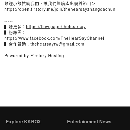
歡迎小額贊助我們，讓我們繼續產出優質節目＞
https://open.firstory.me/join/thehearsayzhangdachun
-----
▍聽更多：
https://flow.page/thehearsay
▍粉絲團：
https://www.facebook.com/TheHearSayChannel
▍合作贊助：
thehearsaytw@gmail.com
Powered by Firstory Hosting
Explore KKBOX
Entertainment News