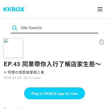
Share
EP.43 同業帶你入行了解店家生態～
阿寶の情慾按摩兩三事
🄴
2023-03-25
·
46 minutes
Play in KKBOX app for free