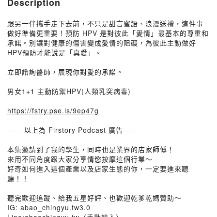
Description
跟另一伴攜手走下去前，不只是甜言蜜語、浪漫送禮，這件事
做好準備更重要！預防 HPV 是對彼此「愛情」最基本的尊重和
承諾。別讓對健康的傷害變成愛情的阻礙，為彼此主動做好
HPV預防才能說是「真愛」。
立即諮詢醫師，展現你對愛的承諾。
男女1+1 主動防禦HPV(人類乳突病毒)
https://fstry.pse.is/9ep47g
—— 以上為 Firstory Podcast 廣告 ——
本集邀請到了我的學生，同時也是業界的店家師傅！
來用不同角度跟大家分享情慾按摩這個行業～
好奇如何進入這個產業以及店家生態的你，一定要進來聽
聽！！
聽完歡迎追蹤、給我五星好評、也歡迎乾爹乾媽贊助～
IG: abao_chingyu.tw3.0