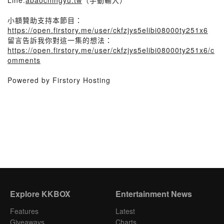
Line:
abaochingyu.tw
（手動輸入）
小額贊助支持本節目：
https://open.firstory.me/user/ckfzjys5elibi08000ty251x6
留言告訴我你對這一集的想法：
https://open.firstory.me/user/ckfzjys5elibi08000ty251x6/c
omments
Powered by Firstory Hosting
Explore KKBOX
Entertainment News
Features
Latest
Giveaways
Charts