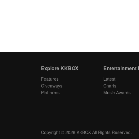
Explore KKBOX
Entertainment
Features
Latest
Giveaways
Charts
Platforms
Music Awards
Copyright © 2026 KKBOX All Rights Reserved.