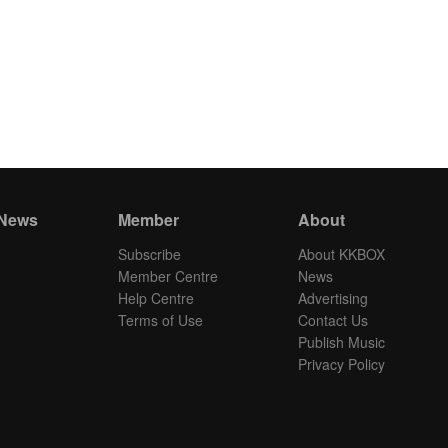
 News
Member
About
Subscribe
About KKBOX
Member Centre
News
Help Centre
Advertising
Terms of Use
Contact Us
Publish Music
Privacy Policy