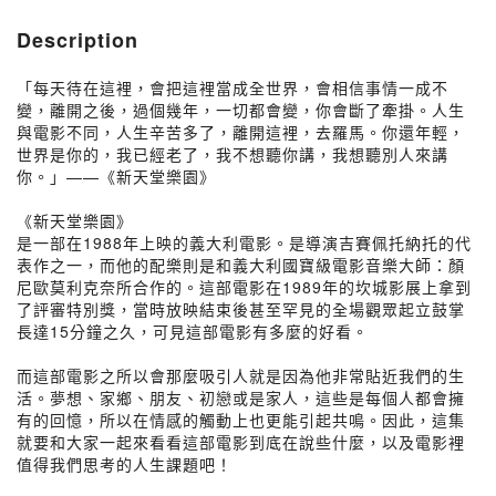
Description
「每天待在這裡，會把這裡當成全世界，會相信事情一成不
變，離開之後，過個幾年，一切都會變，你會斷了牽掛。人生
與電影不同，人生辛苦多了，離開這裡，去羅馬。你還年輕，
世界是你的，我已經老了，我不想聽你講，我想聽別人來講
你。」——《新天堂樂園》
《新天堂樂園》
是一部在1988年上映的義大利電影。是導演吉賽佩托納托的代
表作之一，而他的配樂則是和義大利國寶級電影音樂大師：顏
尼歐莫利克奈所合作的。這部電影在1989年的坎城影展上拿到
了評審特別獎，當時放映結束後甚至罕見的全場觀眾起立鼓掌
長達15分鐘之久，可見這部電影有多麼的好看。
而這部電影之所以會那麼吸引人就是因為他非常貼近我們的生
活。夢想、家鄉、朋友、初戀或是家人，這些是每個人都會擁
有的回憶，所以在情感的觸動上也更能引起共鳴。因此，這集
就要和大家一起來看看這部電影到底在說些什麼，以及電影裡
值得我們思考的人生課題吧！