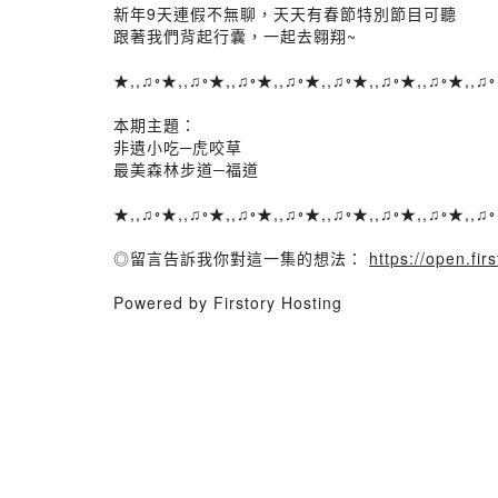
新年9天連假不無聊，天天有春節特別節目可聽
跟著我們背起行囊，一起去翱翔~
★,,♫◦★,,♫◦★,,♫◦★,,♫◦★,,♫◦★,,♫◦★,,♫◦★,,♫◦
本期主題：
非遺小吃─虎咬草
最美森林步道─福道
★,,♫◦★,,♫◦★,,♫◦★,,♫◦★,,♫◦★,,♫◦★,,♫◦★,,♫◦
◎留言告訴我你對這一集的想法：
https://open.fi
Powered by Firstory Hosting