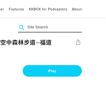
ter
Features
KKBOX for Podcasters
About
最美空中森林步道─福道
Share
Play