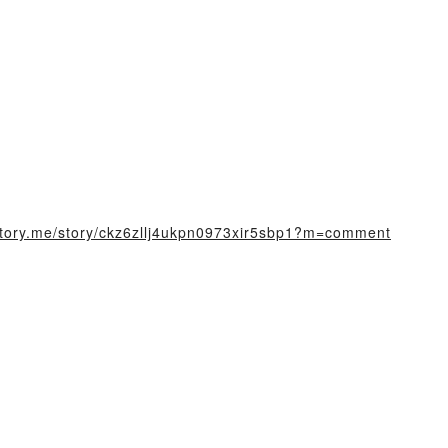
rstory.me/story/ckz6zllj4ukpn0973xir5sbp1?m=comment