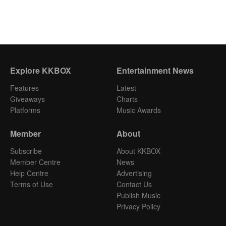
Explore KKBOX
Entertainment News
Features
Latest
Giveaways
Charts
Platforms
Music Awards
Member
About
Subscribe
About KKBOX
Member Centre
News
Help Centre
Advertising
Terms of Use
Contact Us
Publish Music
Privacy Policy