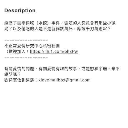
Description
經歷了豪平偷吃（水餃）事件，偷吃的人究竟會有那些小徵
兆？以及偷吃的人是不是就罪該萬死，應該千刀萬剮呢？
=================
不正常愛情研究中心私密社團
（歡迎加入！
https://lihi1.com/bhxPw
=================
有關愛情的問題、有關愛情有趣的故事，或是想和宇珊、豪平
說話嗎？
歡迎寫信到這邊：
xlovemailbox@gmail.com