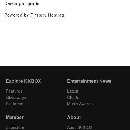
Descargar gratis
Powered by Firstory Hosting
Explore KKBOX
Entertainment News
Features
Latest
Giveaways
Charts
Platforms
Music Awards
Member
About
Subscribe
About KKBOX