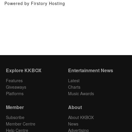
Powered by Firstory Hosting
Explore KKBOX
Entertainment News
Features
Latest
Giveaways
Charts
Platforms
Music Awards
Member
About
Subscribe
About KKBOX
Member Centre
News
Help Centre
Advertising