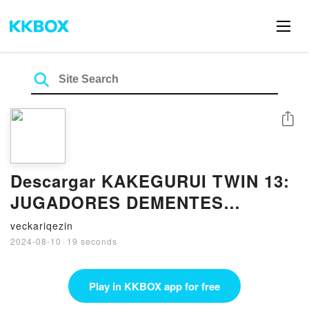
Share
Descargar KAKEGURUI TWIN 13:
JUGADORES DEMENTES
HOMURA KAWAMOTO Gratis -
veckariqezin
EPUB, PDF y MOBI
2024-08-10
·
19 seconds
Play in KKBOX app for free