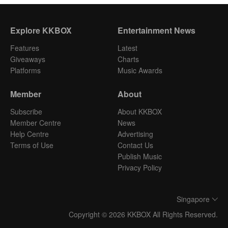
Explore KKBOX
Entertainment News
Features
Latest
Giveaways
Charts
Platforms
Music Awards
Member
About
Subscribe
About KKBOX
Member Centre
News
Help Centre
Advertising
Terms of Use
Contact Us
Publish Music
Privacy Policy
Singapore
Copyright © 2026 KKBOX All Rights Reserved.