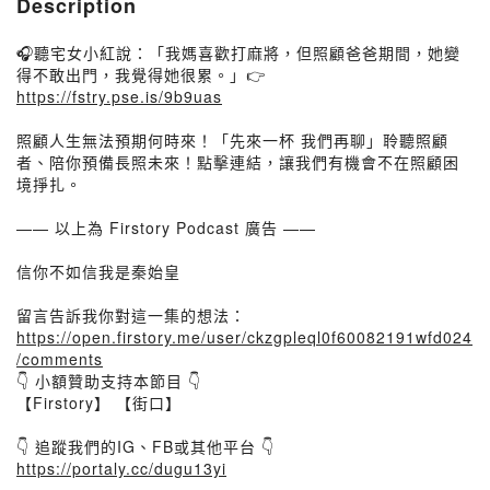
Description
🎧聽宅女小紅說：「我媽喜歡打麻將，但照顧爸爸期間，她變
得不敢出門，我覺得她很累。」👉
https://fstry.pse.is/9b9uas
照顧人生無法預期何時來！「先來一杯 我們再聊」聆聽照顧
者、陪你預備長照未來！點擊連結，讓我們有機會不在照顧困
境掙扎。
—— 以上為 Firstory Podcast 廣告 ——
信你不如信我是秦始皇
留言告訴我你對這一集的想法：
https://open.firstory.me/user/ckzgpleql0f60082191wfd024
/comments
👇 小額贊助支持本節目 👇
【Firstory】 【街口】
👇 追蹤我們的IG、FB或其他平台 👇
https://portaly.cc/dugu13yi