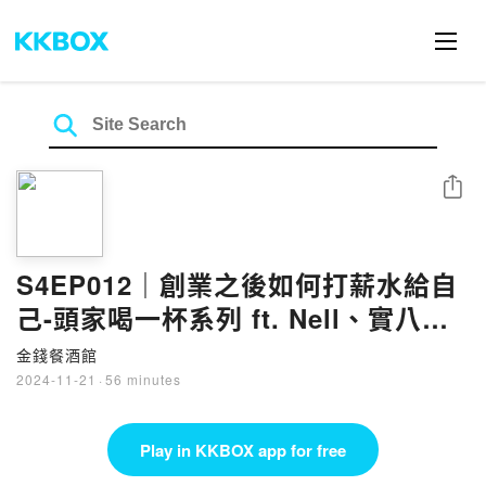
Share
S4EP012｜創業之後如何打薪水給自
己-頭家喝一杯系列 ft. Nell、實八設
計事務所負責人-潔妤
金錢餐酒館
2024-11-21
·
56 minutes
Play in KKBOX app for free