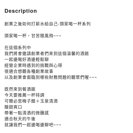
Description
創業之後如何打薪水給自己-頭家喝一杯系列
頭家喝一杯，甘苦隨風飛~~~
在這個系列中
我們將會邀請創業者們來到這個溫馨的酒館
一起邊喝好酒邊輕鬆聊
經營企業時遇到的挑戰與心得
很適合想聽各種創業故事
以及創業會面臨到哪些財務問題的聽眾們喔~~~
既然來到餐酒館
今天要推薦一杯特調
可爾必思梅子醋＋玉泉清酒
酸甜爽口
帶著一點清酒的微醺感
適合秋天的午後
就讓我們一起邊喝邊聊吧~~~