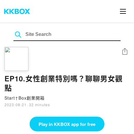
Share
EP10.女性創業特別嗎？聊聊男女觀
點
Start↑Box創業開箱
2023-08-21
·
32 minutes
Play in KKBOX app for free