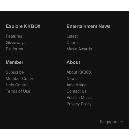
Explore KKBOX
Entertainment News
Features
Latest
Giveaways
Charts
Platforms
Music Awards
Member
About
Subscribe
About KKBOX
Member Centre
News
Help Centre
Advertising
Terms of Use
Contact Us
Publish Music
Privacy Policy
Singapore