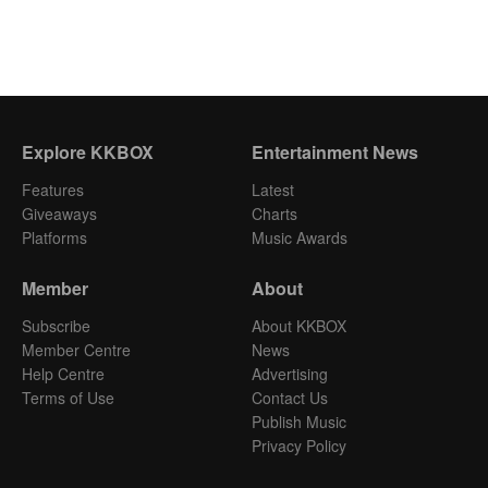
Explore KKBOX
Entertainment News
Features
Latest
Giveaways
Charts
Platforms
Music Awards
Member
About
Subscribe
About KKBOX
Member Centre
News
Help Centre
Advertising
Terms of Use
Contact Us
Publish Music
Privacy Policy