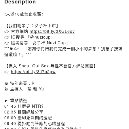
Description
❗未滿18歲禁止收聽❗
【我們創業了：女子杯上市】
👉 官方網站
https://bit.ly/2XGL6qv
👉 IG搜尋 「@nuzicup」
👉 臉書搜尋「女子杯 Nuzi Cup」
***🍵🐟：「謝謝你們陪我們完成一個小小的夢想！別忘了按讚
追蹤唷！」***
【進入 Shout Out Sex 無性不談官方網站頁面】
👉
https://bit.ly/3J7b2gw
👄 特別來賓：K
🎤 主持人：茶 和 Yu
► 重點精選
01:45 什麼是 NTR?
02:35 相關經驗分享
06:00 最印象深刻的經驗
09:40 從拒絕到答應的心路歷程