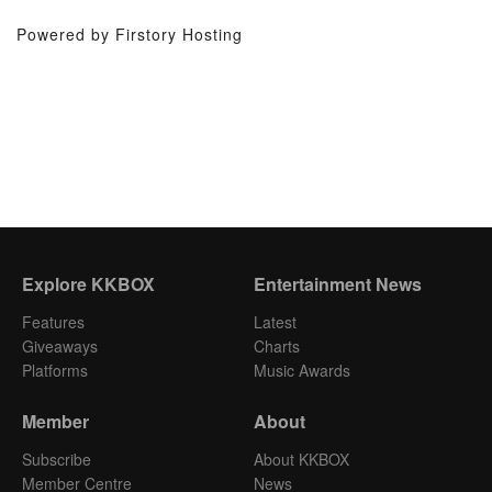
Powered by Firstory Hosting
Explore KKBOX
Entertainment News
Features
Latest
Giveaways
Charts
Platforms
Music Awards
Member
About
Subscribe
About KKBOX
Member Centre
News