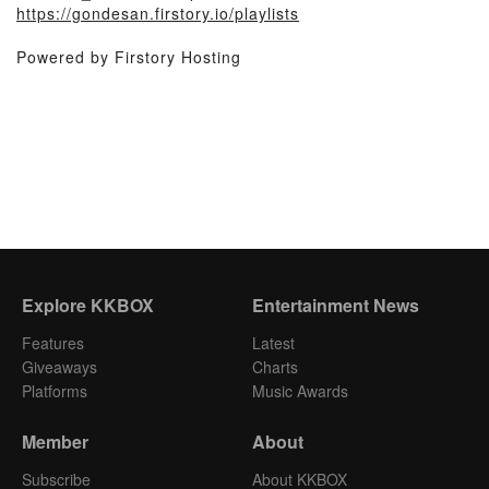
https://gondesan.firstory.io/playlists
Powered by Firstory Hosting
Explore KKBOX
Entertainment News
Features
Latest
Giveaways
Charts
Platforms
Music Awards
Member
About
Subscribe
About KKBOX