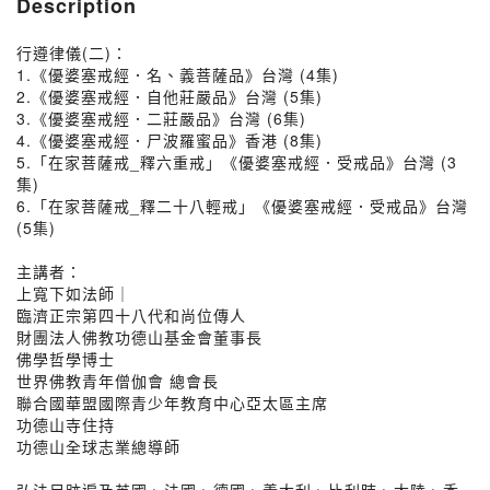
Description
行遵律儀(二)：
1.《優婆塞戒經．名、義菩薩品》台灣 (4集)
2.《優婆塞戒經．自他莊嚴品》台灣 (5集)
3.《優婆塞戒經．二莊嚴品》台灣 (6集)
4.《優婆塞戒經．尸波羅蜜品》香港 (8集)
5.「在家菩薩戒_釋六重戒」《優婆塞戒經．受戒品》台灣 (3
集)
6.「在家菩薩戒_釋二十八輕戒」《優婆塞戒經．受戒品》台灣
(5集)
主講者：
上寬下如法師｜
臨濟正宗第四十八代和尚位傳人
財團法人佛教功德山基金會董事長
佛學哲學博士
世界佛教青年僧伽會 總會長
聯合國華盟國際青少年教育中心亞太區主席
功德山寺住持
功德山全球志業總導師