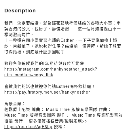
Description
我們一決定要結婚，就緊鑼密鼓地準備結婚的各種大小事：申
請香港的公文、找房子、籌備婚禮......這一個月如搭過山車一
樣刺激而匆忙。
上一秒還在國小當實習老師的Esther，一下子要準備換上婚
紗、當新娘子，她hold得住嗎？結婚前一個禮拜，新娘子想要
取消婚禮，到底是什麼原因呢？
歡迎各位追蹤我們的IG,期待與各位互動😆
https://instagram.com/hankynesther_attack?
utm_medium=copy_link
喜歡我們的話也歡迎你們請Esther喝杯飲料喔！
https://pay.firstory.me/user/hankynesther
背景音樂：
輕鬆爵士配樂 編曲： Music Time 版權音樂團隊 作曲：
Music Time 版權音樂團隊 製作： Music Time 專業配樂音效
後製 發行： 更多優質播客音樂/後製服務>>
https://reurl.cc/AgE6Lp
授權：