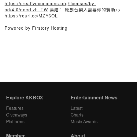
https://creativecommons.org/licenses/by-
nd/4.0/deed.zh_TW
連結： 原創音樂人需要你的贊助>>
https://reurl.cc/MZY6OL
Powered by Firstory Hosting
Explore KKBOX
Entertainment News
Features
Latest
Giveaways
Charts
Platforms
Music Awards
Member
About