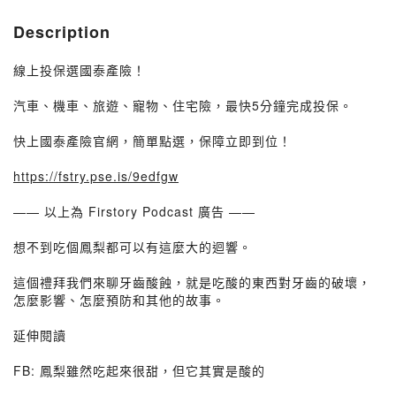
Description
線上投保選國泰產險！
汽車、機車、旅遊、寵物、住宅險，最快5分鐘完成投保。
快上國泰產險官網，簡單點選，保障立即到位！
https://fstry.pse.is/9edfgw
—— 以上為 Firstory Podcast 廣告 ——
想不到吃個鳳梨都可以有這麼大的迴響。
這個禮拜我們來聊牙齒酸蝕，就是吃酸的東西對牙齒的破壞，
怎麼影響、怎麼預防和其他的故事。
延伸閱讀
FB: 鳳梨雖然吃起來很甜，但它其實是酸的