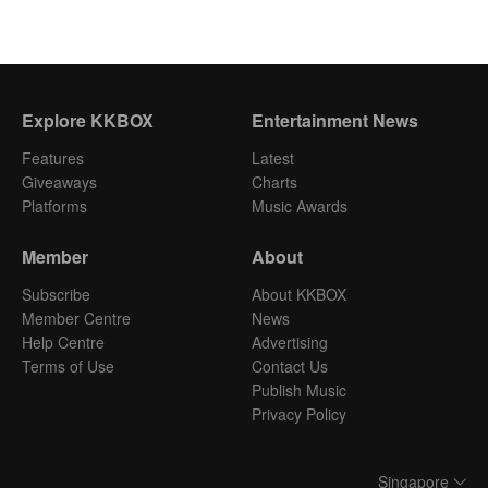
Explore KKBOX
Entertainment News
Features
Latest
Giveaways
Charts
Platforms
Music Awards
Member
About
Subscribe
About KKBOX
Member Centre
News
Help Centre
Advertising
Terms of Use
Contact Us
Publish Music
Privacy Policy
Singapore