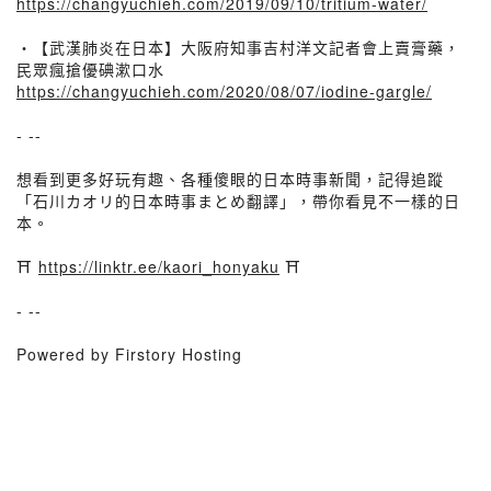
https://changyuchieh.com/2019/09/10/tritium-water/
・【武漢肺炎在日本】大阪府知事吉村洋文記者會上賣膏藥，
民眾瘋搶優碘漱口水
https://changyuchieh.com/2020/08/07/iodine-gargle/
- --
想看到更多好玩有趣、各種傻眼的日本時事新聞，記得追蹤
「石川カオリ的日本時事まとめ翻譯」，帶你看見不一樣的日
本。
⛩
https://linktr.ee/kaori_honyaku
⛩
- --
Powered by Firstory Hosting