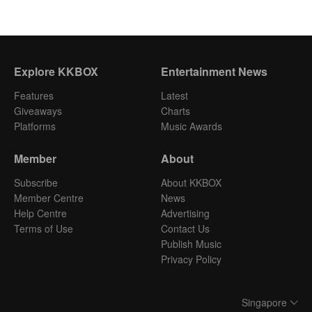
Explore KKBOX
Entertainment News
Features
Latest
Giveaways
Charts
Platforms
Music Awards
Member
About
Subscribe
About KKBOX
Member Centre
News
Help Centre
Advertising
Terms of Use
Contact Us
Publish Music
Privacy Policy
Singapore