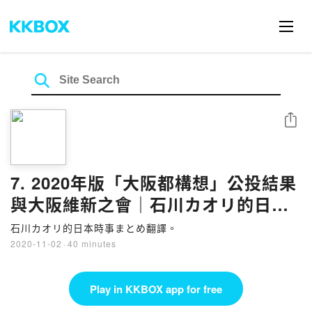
Share
7. 2020年版「大阪都構想」公投結果
與大阪維新之會｜石川カオリ的日本
時事まとめ翻譯。
石川カオリ的日本時事まとめ翻譯。
2020-11-02
·
40 minutes
Play in KKBOX app for free