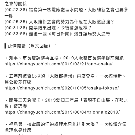
之會的關係
(00:22:38) 福島第一核電廠處理水問題，大阪維新之會也要參
一腳
(00:25:35) 大阪維新之會的勢力為什麼在大阪這麼強？
(00:31:38) 開票結果出爐，今後會怎麼樣？
(00:33:58) 最後一週《每日新聞》爆卦讓局勢大逆轉
▌延伸閱讀（舊文回顧）：
・知事、市長雙請辭再互換，2019大阪雙首長選舉提前開跑
https://changyuchieh.com/2019/03/21/one-osaka/
・五年前被否決掉的「大阪都構想」再度登場，一次搞懂新、
舊公投差在哪
https://changyuchieh.com/2020/10/05/osaka-tokoso/
・開展三天急喊卡，2019愛知三年展「表現不自由展・在那之
後」遭恐嚇
https://changyuchieh.com/2019/08/04/triennale2019/
・福島第一核電廠的汙染處理水只能排到大海？一次搞懂含氚
處理水是什麼