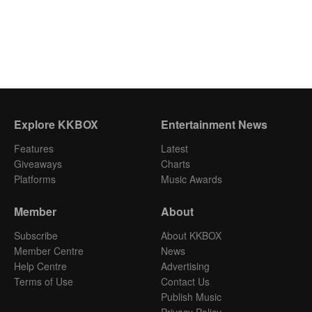
Explore KKBOX
Entertainment News
Features
Latest
Giveaways
Charts
Platforms
Music Awards
Member
About
Subscribe
About KKBOX
Member Centre
News
Help Centre
Advertising
Terms of Use
Contact Us
Publish Music