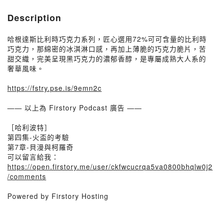
Description
哈根達斯比利時巧克力系列，匠心選用72%可可含量的比利時
巧克力，那綿密的冰淇淋口感，再加上薄脆的巧克力脆片，苦
甜交織，完美呈現黑巧克力的濃郁香醇，是專屬成熟大人系的
奢華風味。
https://fstry.pse.is/9emn2c
—— 以上為 Firstory Podcast 廣告 ——
［哈利波特］
第四集-火盃的考驗
第7章-貝漫與柯羅奇
可以留言給我：
https://open.firstory.me/user/ckfwcucrqa5va0800bhqlw0j2
/comments
Powered by Firstory Hosting