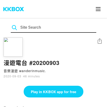
Share
漫遊電台 #20200903
音樂漫遊 wanderinmusic.
2020-09-03
·
46 minutes
Play in KKBOX app for free