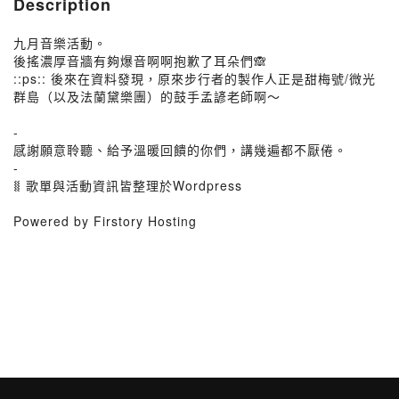
Description
九月音樂活動。​
後搖濃厚音牆有夠爆音啊啊抱歉了耳朵們🙈
::ps:: 後來在資料發現，原來步行者的製作人正是甜梅號/微光
群島（以及法蘭黛樂團）的鼓手孟諺老師啊～​
-​
感謝願意聆聽、給予溫暖回饋的你們，講幾遍都不厭倦。​
-​
⧛ 歌單與活動資訊皆整理於Wordpress
Powered by Firstory Hosting