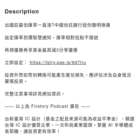
Description
出國前最怕匯率一直漲?中國信託銀行挺你聰明換匯
設定匯率到價智慧通知，匯率相對低點不錯過
再領優惠券享美金最高減3分等優惠
立即設定：
https://fstry.pse.is/9d7lru
投資外幣如幣別轉換可能產生匯兌損失，應評估涉及自身情況
審慎投資。
完整注意事項詳見網站資訊。
—— 以上為 Firstory Podcast 廣告 ——
台新臺灣 IC 設計（基金之配息來源可能為收益平準金），精選
台灣 IC 設計優質企業，一次布局產業龍頭。掌握 AI 半導體成
長契機，讓投資更有效率！