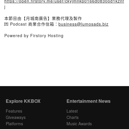
https://open.firstory.me/user/ckyjmnkp0166d0830od1kznf
j
⠀
本節目由【月城南廣告】業務代理及製作
💌 Podcast 商業合作信箱：
business@lumosads.biz
Powered by Firstory Hosting
Explore KKBOX
Entertainment News
Features
Latest
Giveaways
Charts
Platforms
Music Awards