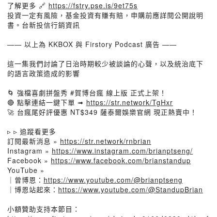
了解更多 🔗
https://fstry.pse.is/9et75s
投資一定有風險，基金投資有賺有賠，申購前應詳閱公開說明
書。台新投信行銷資訊
—— 以上為 KKBOX 與 Firstory Podcast 廣告 ——
這一集我們討論了日治時期較少被談論的心聲，以及統治底下
的語言政策造成的影響
🌀 強檔喜劇拼盤秀 #賀博台瘋 線上版 正式上架！
🔴 點擊連結一鍵下單 ➟
https://str.network/TgHxr
🚀 台瘋尾好評優惠 NT$349 薩泰爾娛樂官網 現正熱賣中！
▹ ▹ 追蹤看更多
訂閱最新消息 »
https://str.network/rnbrian
Instagram »
https://www.instagram.com/brianptseng/
Facebook »
https://www.facebook.com/brianstandup
YouTube »
｜曾博恩：
https://www.youtube.com/@brianptseng
｜博恩站起來：
https://www.youtube.com/@StandupBrian
⠀
小額贊助支持本節目：