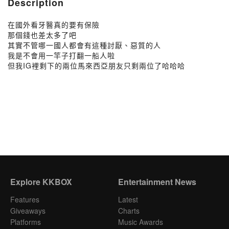
Description
在國外看牙醫真的要有保險
那個錢也差太多了吧
其實不管哪一國人都會有這種討厭、惡質的人
我是不會用一竿子打翻一船人啦
但我IG裡剩下的兩位馬來西亞朋友只剩兩位了哈哈哈
Explore KKBOX
Entertainment News
Features
Latest
Giveaways
Charts
Platforms
Music Awards