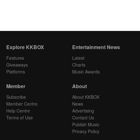
Explore KKBOX
Entertainment News
Features
Latest
Giveaways
Charts
Platforms
Music Awards
Member
About
Subscribe
About KKBOX
Member Centre
News
Help Centre
Advertising
Terms of Use
Contact Us
Publish Music
Privacy Policy