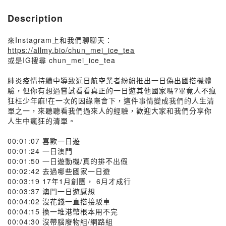
Description
來Instagram上和我們聊聊天：
https://allmy.bio/chun_mei_ice_tea
或是IG搜尋 chun_mei_ice_tea
肺炎疫情持續中導致近日航空業者紛紛推出一日偽出國搭機體
驗，但你有想過嘗試看看真正的一日遊其他國家嗎?畢竟人不瘋
狂枉少年麻!在一次的因緣際會下，這件事情變成我們的人生清
單之一，來聽聽看我們過來人的經驗，歡迎大家和我們分享你
人生中瘋狂的清單。
00:01:07 喜歡一日遊
00:01:24 一日澳門
00:01:50 一日遊動機/真的排不出假
00:02:42 去過哪些國家一日遊
00:03:19 17年1月創團， 6月才成行
00:03:37 澳門一日遊感想
00:04:02 沒花錢一直搭接駁車
00:04:15 換一堆港幣根本用不完
00:04:30 沒帶腦廢物組/網路組