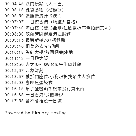
00:04:45 澳門景點（大三巴）
00:05:15 亂買食物（榴槤冰）
00:05:50 邊爬邊流汗的澳門
00:07:07 一日遊香港（地鐵九宮格）
00:07:40 海山樓（變形金剛/狂歐逆拆布條拍網美照）
00:08:30 吃蘭芳園體驗港式服務
00:09:15 長榮新機787初體驗
00:09:46 網美必去%%咖啡
00:10:18 彩虹大樓/各國網美pk地
00:11:43 一日遊大阪
00:12:50 去大阪打switch/生牛肉丼飯
00:13;37 印象深刻
00:13:57 被拆開座位/小狗眼神找陌生人換位
00:15:03 咖哩魚蛋染衣
00:16:15 帶了登機箱卻根本沒有買東西
00:16:35 一日香港/退機場稅
00:17:55 會不會推薦一日遊
Powered by Firstory Hosting