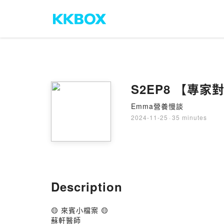
S2EP8 【專
Emma營養慢談
2024-11-25
·
35 minutes
Description
🟡 來賓小檔案 🟡
蘇軒醫師