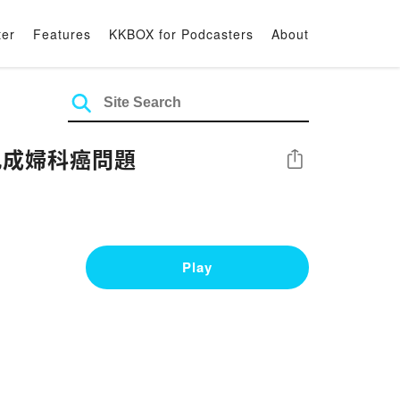
ter
Features
KKBOX for Podcasters
About
九成婦科癌問題
Share
Play