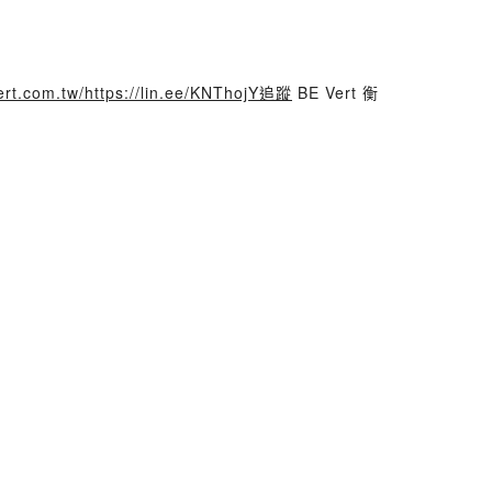
vert.com.tw/https://lin.ee/KNThojY追蹤
BE Vert 衡