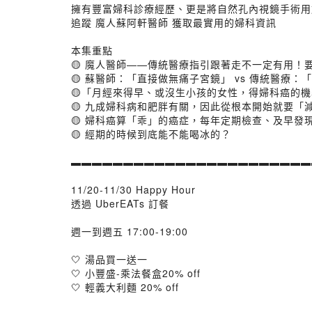
擁有豐富婦科診療經歷、更是將自然孔內視鏡手術用
追蹤 魔人蘇阿軒醫師 獲取最實用的婦科資訊
本集重點
🟡 魔人醫師——傳統醫療指引跟著走不一定有用！
🟡 蘇醫師：「直接做無痛子宮鏡」 vs 傳統醫療
🟡「月經來得早、或沒生小孩的女性，得婦科癌的
🟡 九成婦科病和肥胖有關，因此從根本開始就要「
🟡 婦科癌算「乖」的癌症，每年定期檢查、及早發
🟡 經期的時候到底能不能喝冰的？
▬▬▬▬▬▬▬▬▬▬▬▬▬▬▬▬▬▬▬▬▬▬▬
11/20-11/30 Happy Hour
透過 UberEATs 訂餐
週一到週五 17:00-19:00
🤍 湯品買一送一
🤍 小豐盛-乘法餐盒20% off
🤍 輕義大利麵 20% off