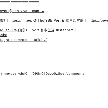
▬▬▬▬▬▬▬▬▬▬▬
evert@bon-vivant.com.tw
養諮詢｜
https://lin.ee/KNThojYBE
Vert 衡本生活官網｜
https://be
ocale=zh_TW追蹤
BE Vert 衡本生活 Instagram｜
els/
nstagram.com/emma.talk.bv/
tory.me/user/clul0lnfi098n010cco0z8uel/comments