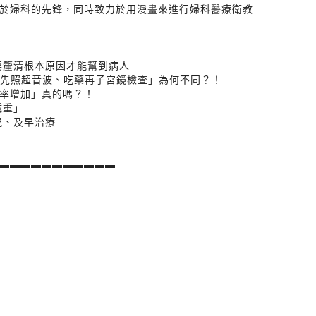
於婦科的先鋒，同時致力於用漫畫來進行婦科醫療衛教
要釐清根本原因才能幫到病人
：「先照超音波、吃藥再子宮鏡檢查」為何不同？！
機率增加」真的嗎？！
減重」
現、及早治療
▬▬▬▬▬▬▬▬▬▬▬