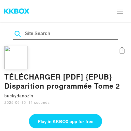
Share
TÉLÉCHARGER [PDF] {EPUB}
Disparition programmée Tome 2
buckydanozin
2025-06-10
·
11 seconds
Play in KKBOX app for free