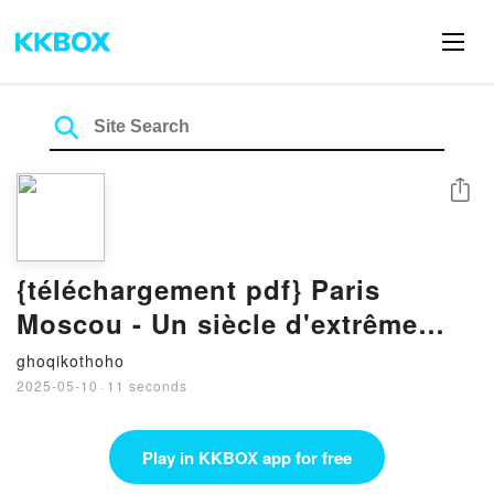
Share
{téléchargement pdf} Paris
Moscou - Un siècle d'extrême
droite
ghoqikothoho
2025-05-10
·
11 seconds
Play in KKBOX app for free