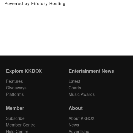
Powered by Firstory Hosting
Explore KKBOX
Entertainment News
Features
Latest
Giveaways
Charts
Platforms
Music Awards
Member
About
Subscribe
About KKBOX
Member Centre
News
Help Centre
Advertising