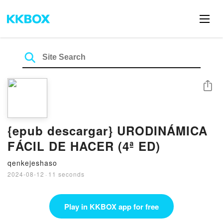
Share
{epub descargar} URODINÁMICA
FÁCIL DE HACER (4ª ED)
qenkejeshaso
2024-08-12
·
11 seconds
Play in KKBOX app for free