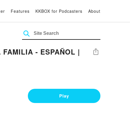
ter
Features
KKBOX for Podcasters
About
 FAMILIA - ESPAÑOL |
Share
Play