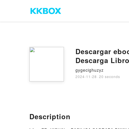
Descargar ebo
Descarga Libro
gygecighuzyz
2024-11-28
·
20 seconds
Description