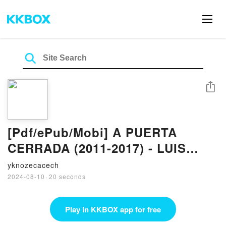
Share
[Pdf/ePub/Mobi] A PUERTA
CERRADA (2011-2017) - LUIS
GARCIA MONTERO descargar
yknozecacech
ebook gratis
2024-08-10
·
20 seconds
Play in KKBOX app for free