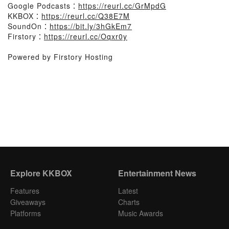
Google Podcasts：
https://reurl.cc/GrMpdG
KKBOX：
https://reurl.cc/Q38E7M
SoundOn：
https://bit.ly/3hGkEm7
Firstory：
https://reurl.cc/Oqxr0y
Powered by Firstory Hosting
Explore KKBOX
Entertainment News
Features
Latest
Giveaways
Charts
Platforms
Music Awards