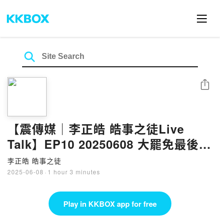
Share
【震傳媒｜李正皓 皓事之徒Live
Talk】EP10 20250608 大罷免最後一
哩路，公民、意見領袖、政黨在其中
李正皓 皓事之徒
的角色，無私是唯一行動綱領｜主持
2025-06-08
·
1 hour 3 minutes
人：李正皓
Play in KKBOX app for free