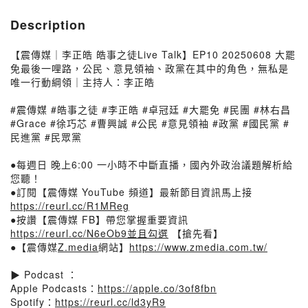
Description
【震傳媒｜李正皓 皓事之徒Live Talk】EP10 20250608 大罷
免最後一哩路，公民、意見領袖、政黨在其中的角色，無私是
唯一行動綱領｜主持人：李正皓
#震傳媒 #皓事之徒 #李正皓 #卓冠廷 #大罷免 #民團 #林右昌
#Grace #徐巧芯 #曹興誠 #公民 #意見領袖 #政黨 #國民黨 #
民進黨 #民眾黨
●每週日 晚上6:00 一小時不中斷直播，國內外政治議題解析給
您聽！
●訂閱【震傳媒 YouTube 頻道】最新節目資訊馬上接
https://reurl.cc/R1MReg​​​​​​​​
●按讚【震傳媒 FB】帶您掌握重要資訊
https://reurl.cc/N6eOb9​​​​​​​​並且勾選
【搶先看】
●【震傳媒
Z.media
網站】
https://www.zmedia.com.tw/​​​
▶️ Podcast ：
Apple Podcasts：
https://apple.co/3of8fbn
Spotify：
https://reurl.cc/ld3yR9