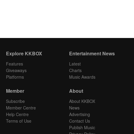
Explore KKBOX
Entertainment News
Features
Latest
Giveaways
Charts
Platforms
Music Awards
Member
About
Subscribe
About KKBOX
Member Centre
News
Help Centre
Advertising
Terms of Use
Contact Us
Publish Music