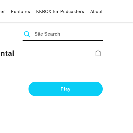
ter
Features
KKBOX for Podcasters
About
ntal
Share
Play