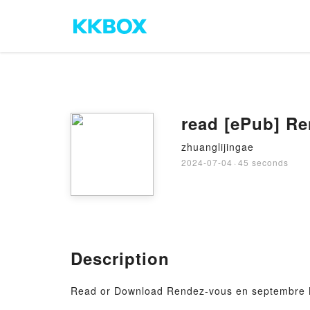
read [ePub] R
zhuanglijingae
2024-07-04
·
45 seconds
Description
Read or Download Rendez-vous en septembre 