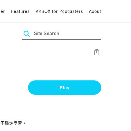
ter
Features
KKBOX for Podcasters
About
Share
Play
孩子穩定學習。