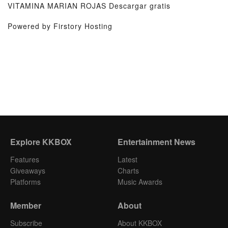
VITAMINA MARIAN ROJAS Descargar gratis
Powered by Firstory Hosting
Explore KKBOX
Entertainment News
Features
Latest
Giveaways
Charts
Platforms
Music Awards
Member
About
Subscribe
About KKBOX