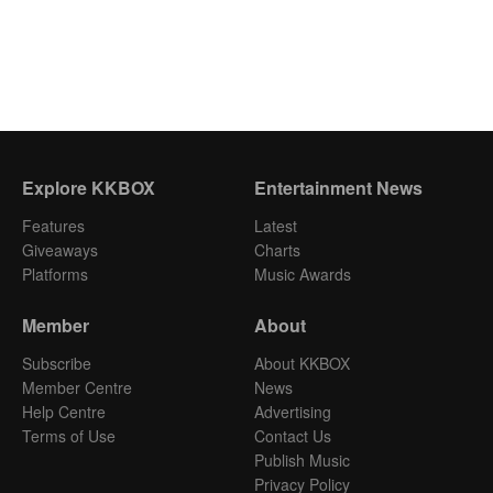
Explore KKBOX
Entertainment News
Features
Latest
Giveaways
Charts
Platforms
Music Awards
Member
About
Subscribe
About KKBOX
Member Centre
News
Help Centre
Advertising
Terms of Use
Contact Us
Publish Music
Privacy Policy