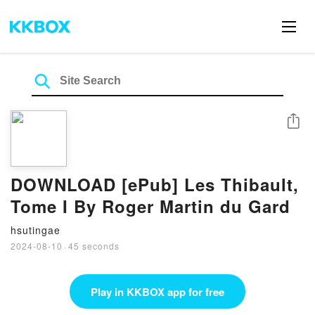
Share
DOWNLOAD [ePub] Les Thibault,
Tome I By Roger Martin du Gard
hsutingae
2024-08-10
·
45 seconds
Play in KKBOX app for free