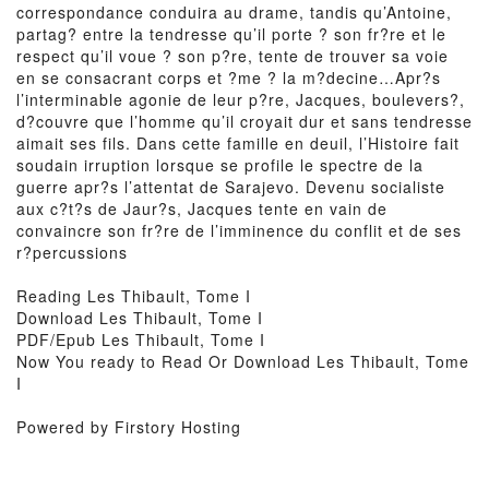
correspondance conduira au drame, tandis qu’Antoine,
partag? entre la tendresse qu’il porte ? son fr?re et le
respect qu’il voue ? son p?re, tente de trouver sa voie
en se consacrant corps et ?me ? la m?decine…Apr?s
l’interminable agonie de leur p?re, Jacques, boulevers?,
d?couvre que l’homme qu’il croyait dur et sans tendresse
aimait ses fils. Dans cette famille en deuil, l’Histoire fait
soudain irruption lorsque se profile le spectre de la
guerre apr?s l’attentat de Sarajevo. Devenu socialiste
aux c?t?s de Jaur?s, Jacques tente en vain de
convaincre son fr?re de l’imminence du conflit et de ses
r?percussions
Reading Les Thibault, Tome I
Download Les Thibault, Tome I
PDF/Epub Les Thibault, Tome I
Now You ready to Read Or Download Les Thibault, Tome
I
Powered by Firstory Hosting