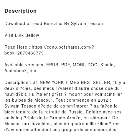
Description
Download or read Berezina By Sylvain Tesson
Visit Link Bellow
Read Here :
https://cdn6.pdfshares.com/?
book=2070466779
Available versions: EPUB, PDF, MOBI, DOC, Kindle,
Audiobook, etc.
Description : #1 NEW YORK TIMES BESTSELLER, “Il y a
deux si?cles, des mecs r?vaient d’autre chose que du
haut-d?bit. Ils ?taient pr?ts ? mourir pour voir scintiller
les bulbes de Moscou”. Tout commence en 2012 :
Sylvain Tesson d?cide de comm?morer ? sa fa?on le
bicentenaire de la retraite de Russie. Refaire avec ses
amis le p?riple de la Grande Arm?e, en side-car ! De
Moscou aux Invalides, plus de quatre mille kilom?tres
d’aventures attendent ces grognards contemporains.