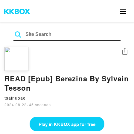
Share
READ [Epub] Berezina By Sylvain
Tesson
tsainuoae
2024-08-22
·
45 seconds
Play in KKBOX app for free