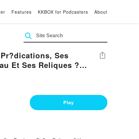
ter
Features
KKBOX for Podcasters
About
 Pr?dications, Ses
Share
au Et Ses Reliques ?
rd
Play