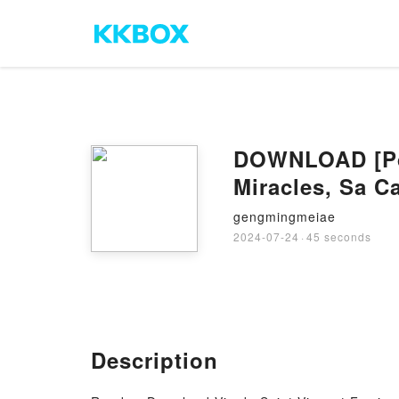
DOWNLOAD [Pdf]
Miracles, Sa C
Vannes (Religi
gengmingmeiae
2024-07-24
·
45 seconds
Description