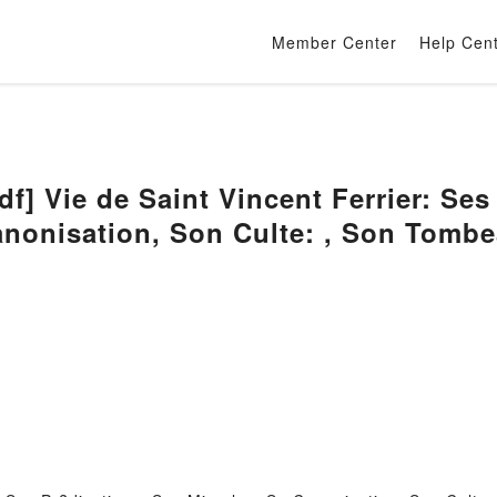
Member Center
Help Cen
 Vie de Saint Vincent Ferrier: Ses
anonisation, Son Culte: , Son Tombe
on) (French Edition) by J -M Mouilla