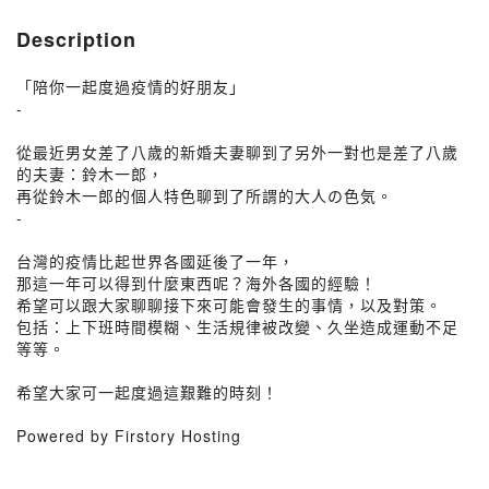
Description
「陪你一起度過疫情的好朋友」
-
從最近男女差了八歲的新婚夫妻聊到了另外一對也是差了八歲
的夫妻：鈴木一郎，
再從鈴木一郎的個人特色聊到了所謂的大人の色気。
-
台灣的疫情比起世界各國延後了一年，
那這一年可以得到什麼東西呢？海外各國的經驗！
希望可以跟大家聊聊接下來可能會發生的事情，以及對策。
包括：上下班時間模糊、生活規律被改變、久坐造成運動不足
等等。
希望大家可一起度過這艱難的時刻！
Powered by Firstory Hosting