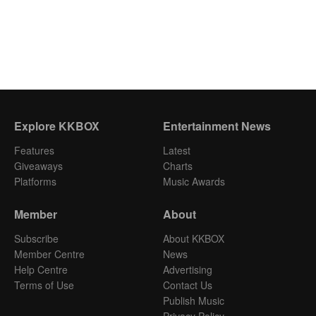
Explore KKBOX
Entertainment News
Features
Latest
Giveaways
Charts
Platforms
Music Awards
Member
About
Subscribe
About KKBOX
Member Centre
News
Help Centre
Advertising
Terms of Use
Contact Us
Publish Music