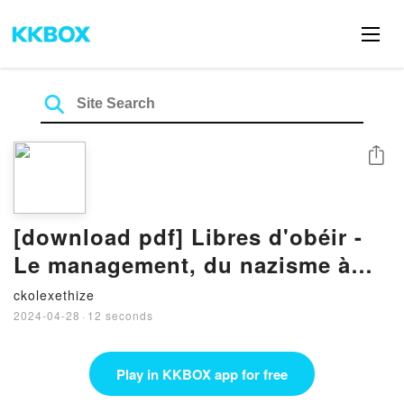
Share
[download pdf] Libres d'obéir -
Le management, du nazisme à
aujourd'hui
ckolexethize
2024-04-28
·
12 seconds
Play in KKBOX app for free