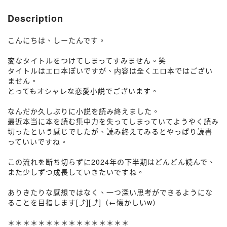
Description
こんにちは、しーたんです。
変なタイトルをつけてしまってすみません。笑
タイトルはエロ本ぽいですが、内容は全くエロ本ではござい
ません。
とってもオシャレな恋愛小説でございます。
なんだか久しぶりに小説を読み終えました。
最近本当に本を読む集中力を失ってしまっていてようやく読み
切ったという感じでしたが、読み終えてみるとやっぱり読書
っていいですね。
この流れを断ち切らずに2024年の下半期はどんどん読んで、
また少しずつ成長していきたいですね。
ありきたりな感想ではなく、一つ深い思考ができるようにな
ることを目指します[⤴]︎[⤴]︎（←懐かしいw）
＊＊＊＊＊＊＊＊＊＊＊＊＊＊＊＊